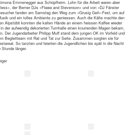
 Simona Emmenegger aus Schüpfheim. Lohn für die Arbeit waren aber
ckless», der Berner DJs «Flawa and Stevenson» und von «DJ Fänster
Besucher fanden am Samstag den Weg zum «Grusig Geil»-Fest, um auf
usik und ein tolles Ambiente zu geniessen. Auch die Kälte machte den
en Alpstübli konnten die kalten Hände an einem heissen Kaffee wieder
n der aufwendig dekorierten Turnhalle einen knurrenden Magen bekam,
n. Der Jugendarbeiter Philipp Muff stand dem jungen OK im Vorfeld und
Begleitteam mit Rat und Tat zur Seite. Zusammen sorgten sie für
tareal. So tanzten und feierten die Jugendlichen bis spät in die Nacht
 Stunde länger.
iger