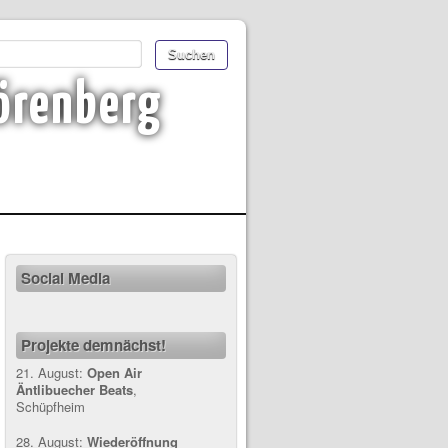
örenberg
Social Media
Projekte demnächst!
21. August:
Open Air
Äntlibuecher Beats
,
Schüpfheim
28. August:
Wiederöffnung