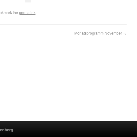
ookmark the
permalink
.
Monatsprogramm November
→
renberg