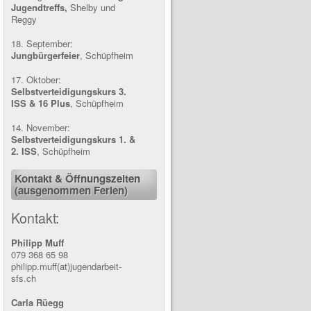
Jugendtreffs,
Shelby und
Reggy
18. September:
Jungbürgerfeier
, Schüpfheim
17. Oktober:
Selbstverteidigungskurs
3.
ISS & 16 Plus
, Schüpfheim
14. November:
Selbstverteidigungskurs 1.
&
2. ISS
, Schüpfheim
Kontakt & Öffnungszeiten
(ausgenommen Ferien)
Kontakt:
Philipp Muff
079 368 65 98
philipp.muff(at)jugendarbeit-
sfs.ch
Carla Rüegg