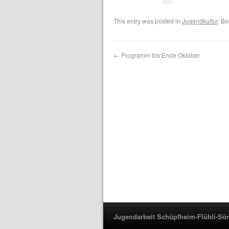
This entry was posted in
Jugendkultur
. B
←
Programm bis Ende Oktober
Jugendarbeit Schüpfheim-Flühli-Sö