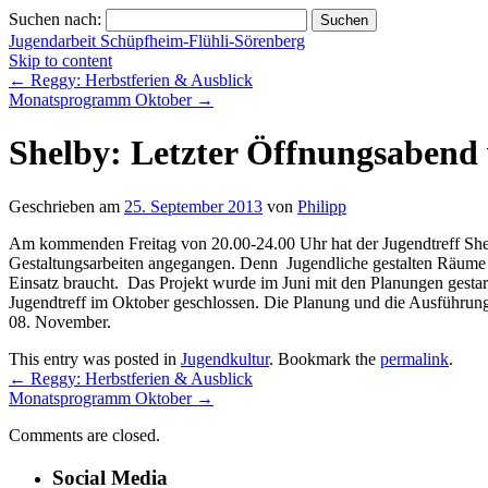
Suchen nach:
Jugendarbeit Schüpfheim-Flühli-Sörenberg
Skip to content
←
Reggy: Herbstferien & Ausblick
Monatsprogramm Oktober
→
Shelby: Letzter Öffnungsabend 
Geschrieben am
25. September 2013
von
Philipp
Am kommenden Freitag von 20.00-24.00 Uhr hat der Jugendtreff Shel
Gestaltungsarbeiten angegangen. Denn Jugendliche gestalten Räume u
Einsatz braucht. Das Projekt wurde im Juni mit den Planungen gestar
Jugendtreff im Oktober geschlossen. Die Planung und die Ausführung d
08. November.
This entry was posted in
Jugendkultur
. Bookmark the
permalink
.
←
Reggy: Herbstferien & Ausblick
Monatsprogramm Oktober
→
Comments are closed.
Social Media