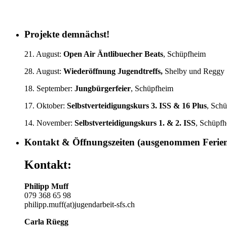
Projekte demnächst!
21. August:
Open Air Äntlibuecher Beats
, Schüpfheim
28. August:
Wiederöffnung Jugendtreffs,
Shelby und Reggy
18. September:
Jungbürgerfeier
, Schüpfheim
17. Oktober:
Selbstverteidigungskurs
3. ISS & 16 Plus
, Sch
14. November:
Selbstverteidigungskurs 1.
& 2. ISS
, Schüpf
Kontakt & Öffnungszeiten (ausgenommen Ferie
Kontakt:
Philipp Muff
079 368 65 98
philipp.muff(at)jugendarbeit-sfs.ch
Carla Rüegg