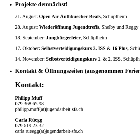
Projekte demnächst!
21. August:
Open Air Äntlibuecher Beats
, Schüpfheim
28. August:
Wiederöffnung Jugendtreffs,
Shelby und Reggy
18. September:
Jungbürgerfeier
, Schüpfheim
17. Oktober:
Selbstverteidigungskurs
3. ISS & 16 Plus
, Sch
14. November:
Selbstverteidigungskurs 1.
& 2. ISS
, Schüpf
Kontakt & Öffnungszeiten (ausgenommen Ferie
Kontakt:
Philipp Muff
079 368 65 98
philipp.muff(at)jugendarbeit-sfs.ch
Carla Rüegg
079 619 23 32
carla.rueegg(at)jugendarbeit-sfs.ch