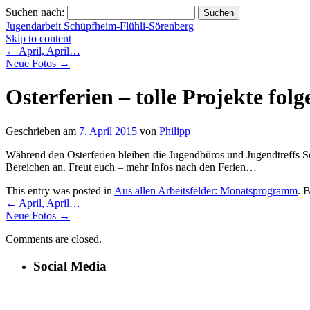
Suchen nach:
Jugendarbeit Schüpfheim-Flühli-Sörenberg
Skip to content
←
April, April…
Neue Fotos
→
Osterferien – tolle Projekte fo
Geschrieben am
7. April 2015
von
Philipp
Während den Osterferien bleiben die Jugendbüros und Jugendtreffs Sc
Bereichen an. Freut euch – mehr Infos nach den Ferien…
This entry was posted in
Aus allen Arbeitsfelder: Monatsprogramm
. 
←
April, April…
Neue Fotos
→
Comments are closed.
Social Media