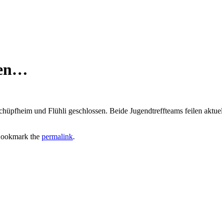
lgen…
hüpfheim und Flühli geschlossen. Beide Jugendtreffteams feilen aktuel
Bookmark the
permalink
.