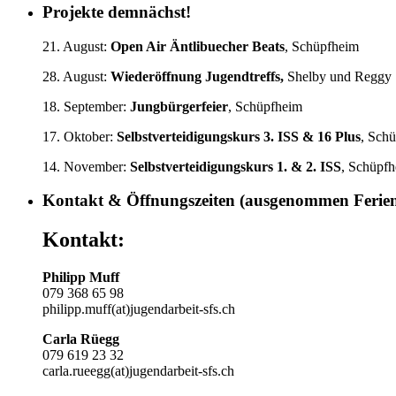
Projekte demnächst!
21. August:
Open Air Äntlibuecher Beats
, Schüpfheim
28. August:
Wiederöffnung Jugendtreffs,
Shelby und Reggy
18. September:
Jungbürgerfeier
, Schüpfheim
17. Oktober:
Selbstverteidigungskurs
3. ISS & 16 Plus
, Sch
14. November:
Selbstverteidigungskurs 1.
& 2. ISS
, Schüpf
Kontakt & Öffnungszeiten (ausgenommen Ferie
Kontakt:
Philipp Muff
079 368 65 98
philipp.muff(at)jugendarbeit-sfs.ch
Carla Rüegg
079 619 23 32
carla.rueegg(at)jugendarbeit-sfs.ch