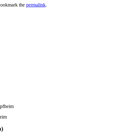
Bookmark the
permalink
.
üpfheim
heim
n)