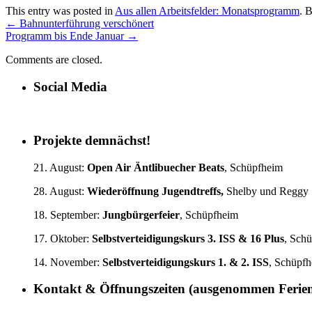
This entry was posted in
Aus allen Arbeitsfelder: Monatsprogramm
. 
←
Bahnunterführung verschönert
Programm bis Ende Januar
→
Comments are closed.
Social Media
Projekte demnächst!
21. August:
Open Air Äntlibuecher Beats
, Schüpfheim
28. August:
Wiederöffnung Jugendtreffs,
Shelby und Reggy
18. September:
Jungbürgerfeier
, Schüpfheim
17. Oktober:
Selbstverteidigungskurs
3. ISS & 16 Plus
, Sch
14. November:
Selbstverteidigungskurs 1.
& 2. ISS
, Schüpf
Kontakt & Öffnungszeiten (ausgenommen Ferie