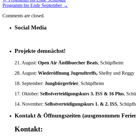
Programm bis Ende September
→
Comments are closed.
Social Media
Projekte demnächst!
21. August:
Open Air Äntlibuecher Beats
, Schüpfheim
28. August:
Wiederöffnung Jugendtreffs,
Shelby und Reggy
18. September:
Jungbürgerfeier
, Schüpfheim
17. Oktober:
Selbstverteidigungskurs
3. ISS & 16 Plus
, Sch
14. November:
Selbstverteidigungskurs 1.
& 2. ISS
, Schüpf
Kontakt & Öffnungszeiten (ausgenommen Ferie
Kontakt: