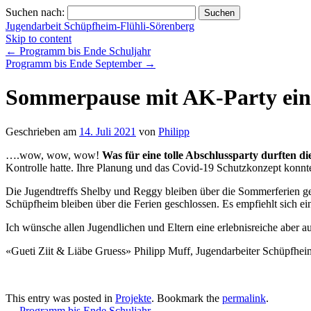
Suchen nach:
Jugendarbeit Schüpfheim-Flühli-Sörenberg
Skip to content
←
Programm bis Ende Schuljahr
Programm bis Ende September
→
Sommerpause mit AK-Party ein
Geschrieben am
14. Juli 2021
von
Philipp
….wow, wow, wow!
Was für eine tolle Abschlussparty durften d
Kontrolle hatte. Ihre Planung und das Covid-19 Schutzkonzept kon
Die Jugendtreffs Shelby und Reggy bleiben über die Sommerferien ges
Schüpfheim bleiben über die Ferien geschlossen. Es empfiehlt sich 
Ich wünsche allen Jugendlichen und Eltern eine erlebnisreiche aber 
«Gueti Ziit & Liäbe Gruess» Philipp Muff, Jugendarbeiter Schüpfhe
This entry was posted in
Projekte
. Bookmark the
permalink
.
←
Programm bis Ende Schuljahr