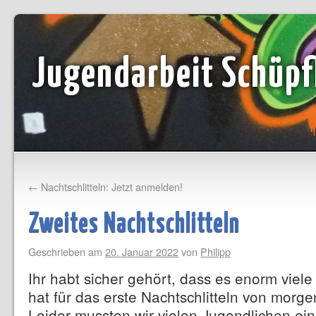
Jugendarbeit Schüpf
←
Nachtschlitteln: Jetzt anmelden!
Zweites Nachtschlitteln
Geschrieben am
20. Januar 2022
von
Philipp
Ihr habt sicher gehört, dass es enorm vi
hat für das erste Nachtschlitteln von morge
Leider mussten wir vielen Jugendlichen ei