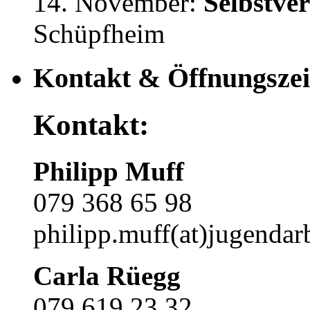
14. November:
Selbstve
Schüpfheim
Kontakt & Öffnungszei
Kontakt:
Philipp Muff
079 368 65 98
philipp.muff(at)jugendarb
Carla Rüegg
079 619 23 32