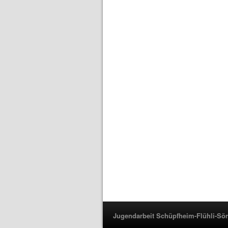
Jugendarbeit Schüpfheim-Flühli-Sö