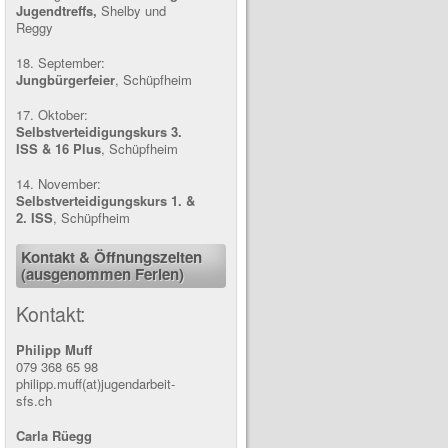
Jugendtreffs,
Shelby und
Reggy
18. September:
Jungbürgerfeier
, Schüpfheim
17. Oktober:
Selbstverteidigungskurs
3.
ISS & 16 Plus
, Schüpfheim
14. November:
Selbstverteidigungskurs 1.
&
2. ISS
, Schüpfheim
Kontakt & Öffnungszeiten
(ausgenommen Ferien)
Kontakt:
Philipp Muff
079 368 65 98
philipp.muff(at)jugendarbeit-
sfs.ch
Carla Rüegg