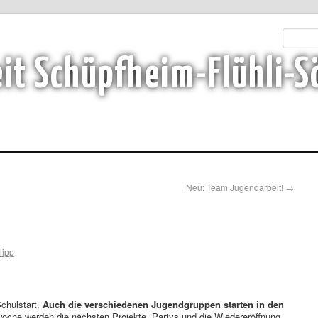
it Schüpfheim-Flühli-S
Neu: Team Jugendarbeit!
→
lipp
chulstart.
Auch die verschiedenen Jugendgruppen starten in den
oche werden die nächsten Projekte, Partys und die Wiedereröffnung