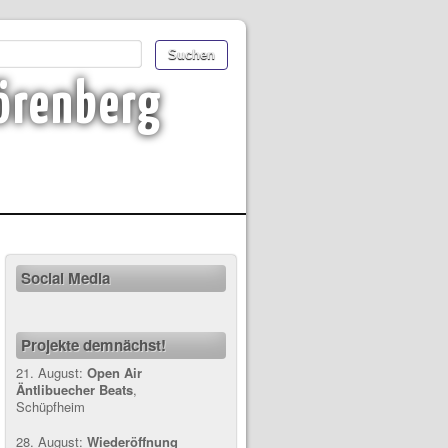
örenberg
Social Media
Projekte demnächst!
21. August:
Open Air
Äntlibuecher Beats
,
Schüpfheim
28. August:
Wiederöffnung