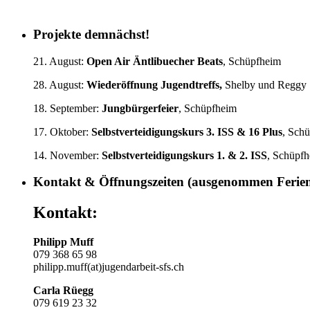
Projekte demnächst!
21. August:
Open Air Äntlibuecher Beats
, Schüpfheim
28. August:
Wiederöffnung Jugendtreffs,
Shelby und Reggy
18. September:
Jungbürgerfeier
, Schüpfheim
17. Oktober:
Selbstverteidigungskurs
3. ISS & 16 Plus
, Sch
14. November:
Selbstverteidigungskurs 1.
& 2. ISS
, Schüpf
Kontakt & Öffnungszeiten (ausgenommen Ferie
Kontakt:
Philipp Muff
079 368 65 98
philipp.muff(at)jugendarbeit-sfs.ch
Carla Rüegg
079 619 23 32