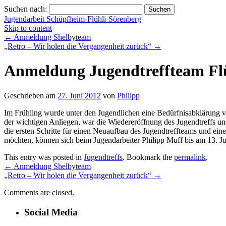
Suchen nach:
Jugendarbeit Schüpfheim-Flühli-Sörenberg
Skip to content
←
Anmeldung Shelbyteam
„Retro – Wir holen die Vergangenheit zurück“
→
Anmeldung Jugendtreffteam Fl
Geschrieben am
27. Juni 2012
von
Philipp
Im Frühling wurde unter den Jugendlichen eine Bedürfnisabklärung v
der wichtigen Anliegen, war die Wiedereröffnung des Jugendtreffs u
die ersten Schritte für einen Neuaufbau des Jugendtreffteams und ei
möchten, können sich beim Jugendarbeiter Philipp Muff bis am 13. J
This entry was posted in
Jugendtreffs
. Bookmark the
permalink
.
←
Anmeldung Shelbyteam
„Retro – Wir holen die Vergangenheit zurück“
→
Comments are closed.
Social Media