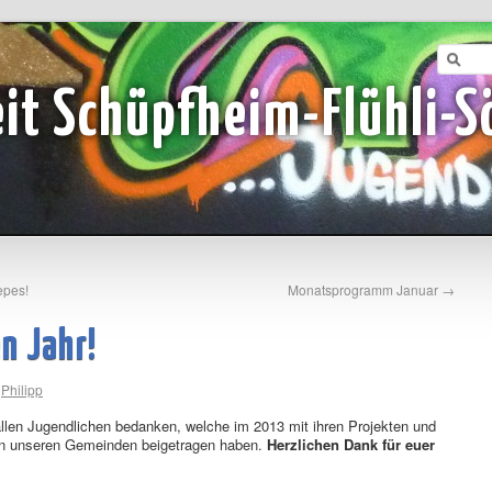
it Schüpfheim-Flühli-S
epes!
Monatsprogramm Januar
→
en Jahr!
Philipp
len Jugendlichen bedanken, welche im 2013 mit ihren Projekten und
 in unseren Gemeinden beigetragen haben.
Herzlichen Dank für euer