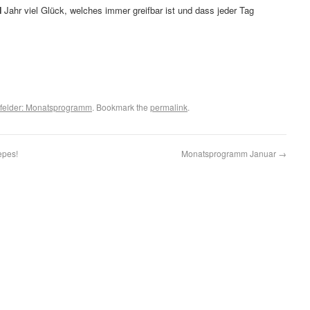
N
Jahr viel Glück, welches immer greifbar ist und dass jeder Tag
tsfelder: Monatsprogramm
. Bookmark the
permalink
.
epes!
Monatsprogramm Januar
→