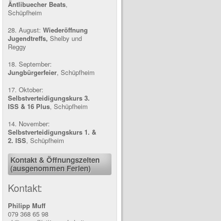
Äntlibuecher Beats
,
Schüpfheim
28. August:
Wiederöffnung
Jugendtreffs,
Shelby und
Reggy
18. September:
Jungbürgerfeier
, Schüpfheim
17. Oktober:
Selbstverteidigungskurs
3.
ISS & 16 Plus
, Schüpfheim
14. November:
Selbstverteidigungskurs 1.
&
2. ISS
, Schüpfheim
Kontakt & Öffnungszeiten
(ausgenommen Ferien)
Kontakt:
Philipp Muff
079 368 65 98