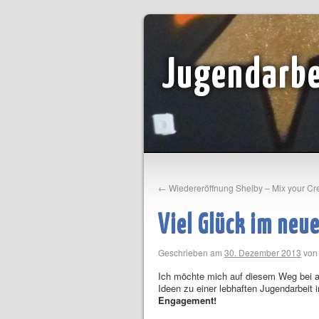
Jugendarbe
←
Wiedereröffnung Shelby – Mix your Cr
Viel Glück im neu
Geschrieben am
30. Dezember 2013
von
Ich möchte mich auf diesem Weg bei al
Ideen zu einer lebhaften Jugendarbeit
Engagement!